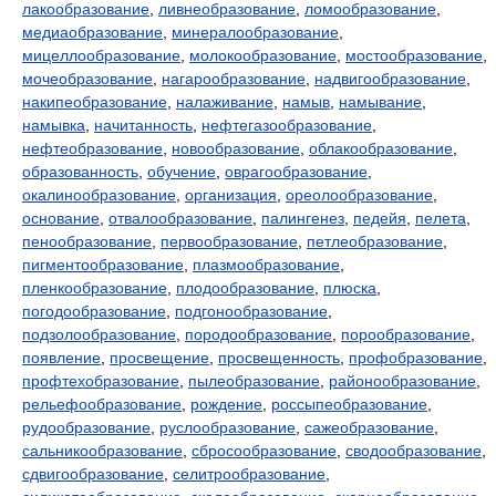
лакообразование
,
ливнеобразование
,
ломообразование
,
медиаобразование
,
минералообразование
,
мицеллообразование
,
молокообразование
,
мостообразование
,
мочеобразование
,
нагарообразование
,
надвигообразование
,
накипеобразование
,
налаживание
,
намыв
,
намывание
,
намывка
,
начитанность
,
нефтегазообразование
,
нефтеобразование
,
новообразование
,
облакообразование
,
образованность
,
обучение
,
оврагообразование
,
окалинообразование
,
организация
,
ореолообразование
,
основание
,
отвалообразование
,
палингенез
,
педейя
,
пелета
,
пенообразование
,
первообразование
,
петлеобразование
,
пигментообразование
,
плазмообразование
,
пленкообразование
,
плодообразование
,
плюска
,
погодообразование
,
подгонообразование
,
подзолообразование
,
породообразование
,
порообразование
,
появление
,
просвещение
,
просвещенность
,
профобразование
,
профтехобразование
,
пылеобразование
,
районообразование
,
рельефообразование
,
рождение
,
россыпеобразование
,
рудообразование
,
руслообразование
,
сажеобразование
,
сальникообразование
,
сбросообразование
,
сводообразование
,
сдвигообразование
,
селитрообразование
,