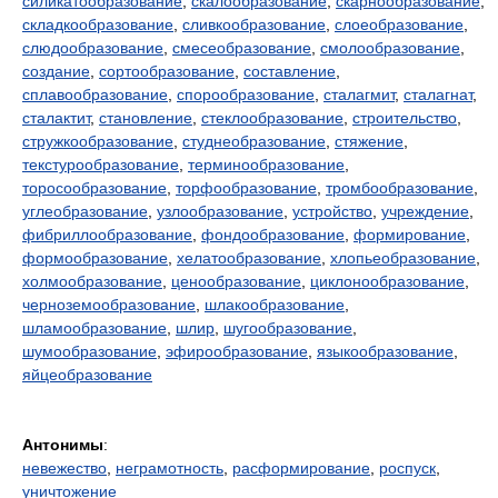
силикатообразование
,
скалообразование
,
скарнообразование
,
складкообразование
,
сливкообразование
,
слоеобразование
,
слюдообразование
,
смесеобразование
,
смолообразование
,
создание
,
сортообразование
,
составление
,
сплавообразование
,
спорообразование
,
сталагмит
,
сталагнат
,
сталактит
,
становление
,
стеклообразование
,
строительство
,
стружкообразование
,
студнеобразование
,
стяжение
,
текстурообразование
,
терминообразование
,
торосообразование
,
торфообразование
,
тромбообразование
,
углеобразование
,
узлообразование
,
устройство
,
учреждение
,
фибриллообразование
,
фондообразование
,
формирование
,
формообразование
,
хелатообразование
,
хлопьеобразование
,
холмообразование
,
ценообразование
,
циклонообразование
,
черноземообразование
,
шлакообразование
,
шламообразование
,
шлир
,
шугообразование
,
шумообразование
,
эфирообразование
,
языкообразование
,
яйцеобразование
Антонимы
:
невежество
,
неграмотность
,
расформирование
,
роспуск
,
уничтожение