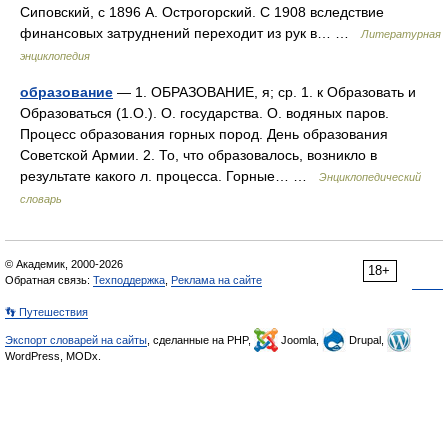
Сиповский, с 1896 А. Острогорский. С 1908 вследствие
финансовых затруднений переходит из рук в… …
Литературная
энциклопедия
образование
— 1. ОБРАЗОВАНИЕ, я; ср. 1. к Образовать и
Образоваться (1.О.). О. государства. О. водяных паров.
Процесс образования горных пород. День образования
Советской Армии. 2. То, что образовалось, возникло в
результате какого л. процесса. Горные… …
Энциклопедический
словарь
© Академик, 2000-2026
18+
Обратная связь:
Техподдержка
,
Реклама на сайте
👣 Путешествия
Экспорт словарей на сайты
, сделанные на PHP,
Joomla,
Drupal,
WordPress, MODx.