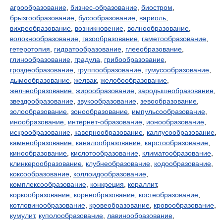
агрообразование
,
бизнес-образование
,
биостром
,
брызгообразование
,
бусообразование
,
вариоль
,
вихреобразование
,
возникновение
,
волнообразование
,
волокнообразование
,
газообразование
,
гаметообразование
,
гетеротопия
,
гидратообразование
,
глееобразование
,
глинообразование
,
градула
,
грибообразование
,
гроздеобразование
,
группообразование
,
гумусообразование
,
дымообразование
,
желвак
,
желобообразование
,
желчеобразование
,
жирообразование
,
зародышеобразование
,
звездообразование
,
звукообразование
,
зевообразование
,
золообразование
,
зонообразование
,
импульсообразование
,
инообразование
,
интернет-образование
,
ионообразование
,
искрообразование
,
кавернообразование
,
каллусообразование
,
камнеобразование
,
каналообразование
,
карстообразование
,
кинообразование
,
кислотообразование
,
климатообразование
,
клинкерообразование
,
клубнеобразование
,
кодообразование
,
коксообразование
,
коллоидообразование
,
комплексообразование
,
конкреция
,
кораллит
,
коркообразование
,
корнеобразование
,
костеобразование
,
котловинообразование
,
кровеобразование
,
кровообразование
,
кумулит
,
куполообразование
,
лавинообразование
,